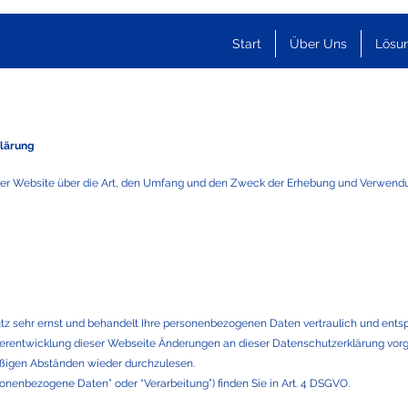
Start
Über Uns
Lösu
lärung
ieser Website über die Art, den Umfang und den Zweck der Erhebung und Verwen
 sehr ernst und behandelt Ihre personenbezogenen Daten vertraulich und entspr
terentwicklung dieser Webseite Änderungen an dieser Datenschutzerklärung v
äßigen Abständen wieder durchzulesen.
rsonenbezogene Daten” oder “Verarbeitung”) finden Sie in Art. 4 DSGVO.