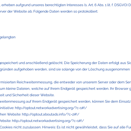
erheben aufgrund unseres berechtigten Interesses (s. Art. 6 Abs. 1 lit. f. DSGVO) 
erver der Website ab. Folgende Daten werden so protokolliert:
 gelangten
gespeichert und anschließend gelöscht. Die Speicherung der Daten erfolgt aus Si
ründen aufgehoben werden, sind sie solange von der Löschung ausgenommen bis d
misierten Reichweitenmessung, die entweder von unserem Server oder dem Serve
um kleine Dateien, welche auf Ihrem Endgerät gespeichert werden. Ihr Browser gr
eit und Sicherheit dieser Website.
chweitenmessung auf Ihrem Endgerät gespeichert werden, können Sie dem Einsatz
itiative:
http://optout.networkadvertising.org/?c=1#!/
chen Website:
http://optout.aboutads.info/?c=2#!/
ebsite:
http://optout.networkadvertising.org/?c=1#!/
Cookies nicht zuzulassen. Hinweis: Es ist nicht gewährleistet, dass Sie auf alle