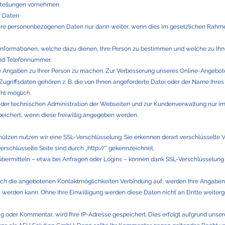
stellungen vornehmen.
r Daten
hre personenbezogenen Daten nur dann weiter, wenn dies im gesetzlichen Rahmen
nformationen, welche dazu dienen, Ihre Person zu bestimmen und welche zu Ihn
und Telefonnummer.
 Angaben zu Ihrer Person zu machen. Zur Verbesserung unseres Online-Angebot
 Zugriffsdaten gehören z. B. die von Ihnen angeforderte Datei oder der Name Ihre
ht möglich.
der technischen Administration der Webseiten und zur Kundenverwaltung nur im 
eichert, wenn diese freiwillig angegeben werden.
ützen nutzen wir eine SSL-Verschlüsselung. Sie erkennen derart verschlüsselte V
verschlüsselte Seite sind durch „http://“ gekennzeichnet.
bermitteln – etwa bei Anfragen oder Logins – können dank SSL-Verschlüsselung 
h die angebotenen Kontaktmöglichkeiten Verbindung auf, werden Ihre Angaben g
 werden kann. Ohne Ihre Einwilligung werden diese Daten nicht an Dritte weiter
ag oder Kommentar, wird Ihre IP-Adresse gespeichert. Dies erfolgt aufgrund unsere