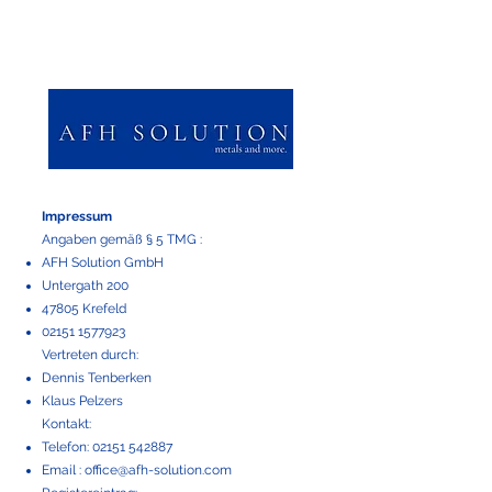
Impressum
Angaben gemäß § 5 TMG :
AFH Solution GmbH
Untergath 200
47805 Krefeld
02151 1577923
Vertreten durch:
Dennis Tenberken
Klaus Pelzers
Kontakt:
Telefon:
02151 542887
Email :
office@afh-solution.com