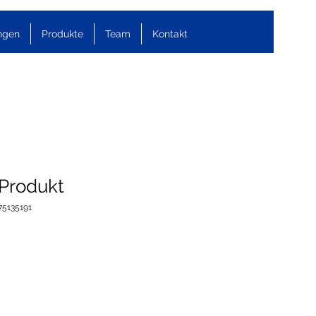
ngen
Produkte
Team
Kontakt
 Produkt
75135191