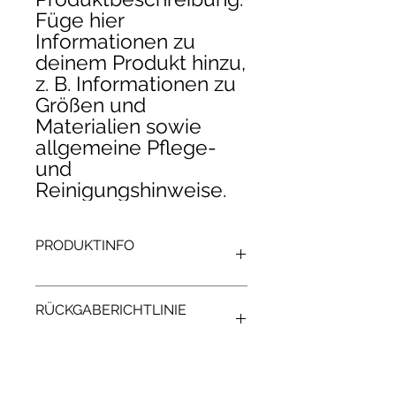
Füge hier 
Informationen zu 
deinem Produkt hinzu, 
z. B. Informationen zu 
Größen und 
Materialien sowie 
allgemeine Pflege- 
und 
Reinigungshinweise.
PRODUKTINFO
Das ist ein Produktdetail. Füge hier
RÜCKGABERICHTLINIE
Informationen zu deinem Produkt
hinzu, z. B. Informationen zu Größen
und Materialien sowie allgemeine
Das ist eine Rückgaberichtlinie.
Pflege- und Reinigungshinweise. Es
VERSANDINFO
Erkläre Kunden hier, was zu tun ist,
ist ein idealer Ort, um zu